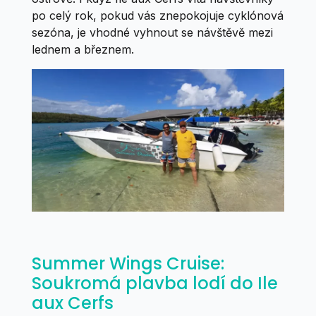
po celý rok, pokud vás znepokojuje cyklónová
sezóna, je vhodné vyhnout se návštěvě mezi
lednem a březnem.
Summer Wings Cruise:
Soukromá plavba lodí do Ile
aux Cerfs