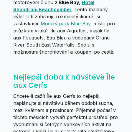
motorovém člunu
z Blue Bay,
Hotel
Shandrani Beachcomber
. Tento malebný
výlet lodí zahrnuje rozmanitý itinerář se
zastávkami:
Mořský park Blue Bay
, místo pro
průzkum vraků, Ile aux Aigrettes, maják Ile
aux Fouquets, Eau Bleu a vodopády Grand
River South East Waterfalls. Spolu s
možnostmi šnorchlování a koupání po cestě.
Nejlepší doba k návštěvě Île
aux Cerfs
Chcete-li zažít Île aux Cerfs to nejlepší,
naplánujte si návštěvu během období sucha,
mezi květnem a prosincem. Příjemné počasí v
těchto měsících vytváří perfektní prostředí pro
vychutnání si četných venkovních aktivit na
ostrově. I když Île aux Cerfs vítá návštěvníky