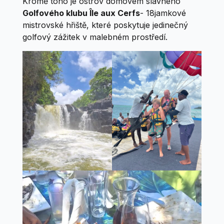
Kromě toho je ostrov domovem slavného
Golfového klubu Île aux Cerfs
- 18jamkové
mistrovské hřiště, které poskytuje jedinečný
golfový zážitek v malebném prostředí.