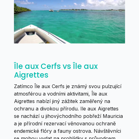
Île aux Cerfs vs Île aux
Aigrettes
Zatímco Île aux Cerfs je známý svou pulzující
atmosférou a vodními aktivitami, Île aux
Aigrettes nabízí jiný zážitek zaměřený na
ochranu a divokou přírodu. Ile aux Aigrettes
se nachází u jihovýchodního pobřeží Mauricia
a je přírodní rezervací věnovanou ochraně
endemické flóry a fauny ostrova. Návštěvníci
se mohou vydat na prohlídky s průvodcem,