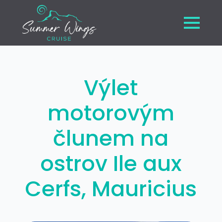
Výlet
motorovým
člunem na
ostrov Ile aux
Cerfs, Mauricius