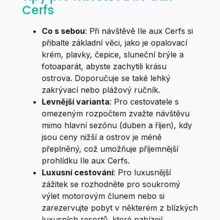
Cerfs
Co s sebou
: Při návštěvě Ile aux Cerfs si
přibalte základní věci, jako je opalovací
krém, plavky, čepice, sluneční brýle a
fotoaparát, abyste zachytili krásu
ostrova. Doporučuje se také lehký
zakrývací nebo plážový ručník.
Levnější varianta
: Pro cestovatele s
omezeným rozpočtem zvažte návštěvu
mimo hlavní sezónu (duben a říjen), kdy
jsou ceny nižší a ostrov je méně
přeplněný, což umožňuje příjemnější
prohlídku Ile aux Cerfs.
Luxusní cestování
: Pro luxusnější
zážitek se rozhodněte pro soukromý
výlet motorovým člunem nebo si
zarezervujte pobyt v některém z blízkých
luxusních resortů, které nabízejí