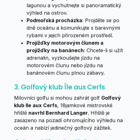
lagunou a vychutnejte si panoramatický
výhled na ostrov.
Podmořská procházka
: Projděte se po
dně oceánu a komunikujte s barevnými
rybami v jejich přirozeném prostředí.
Projížďky motorovým člunem a
projížďky na banánech
: Chcete-li si užít
adrenalin, vyzkoušejte jízdu na
motorovém člunu nebo jízdu na
banánovém člunu plnou zábavy.
3. Golfový klub Île aux Cerfs
Milovníci golfu si mohou zahrát golf
Golfový
klub Ile aux Cerfs
, 18jamkové mistrovské
hřiště
navrhl Bernhard Langer
. Hřiště je
zasazeno na pozadí ohromujícího výhledu na
oceán a nabízí jedinečný golfový zážitek.