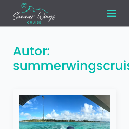
Autor:
summerwingscruis