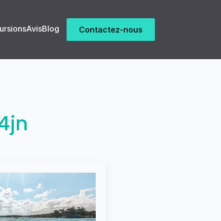
ursions
Avis
Blog
Contactez-nous
4jn