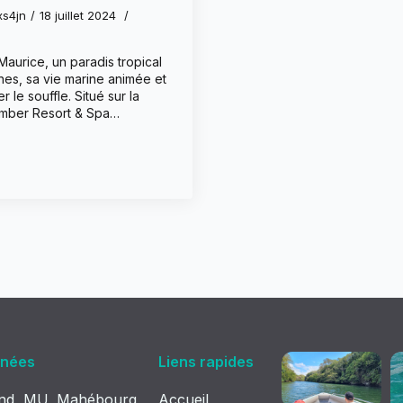
xs4jn
18 juillet 2024
Maurice, un paradis tropical
ines, sa vie marine animée et
 le souffle. Situé sur la
mber Resort & Spa…
nées
Liens rapides
and, MU, Mahébourg
Accueil