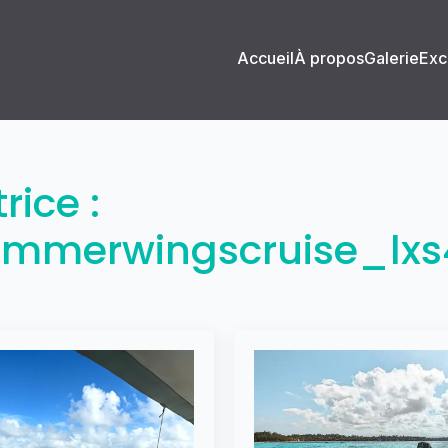
Accueil
À propos
Galerie
Exc
rice :
summerwingscruise_lxs