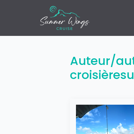
Auteur/aut
croisière