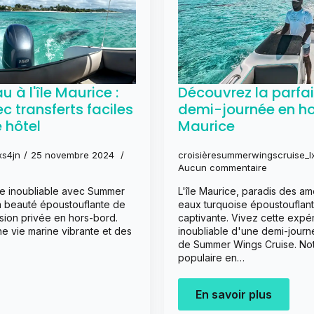
 à l'île Maurice :
Découvrez la parfai
c transferts faciles
demi-journée en hor
e hôtel
Maurice
xs4jn
25 novembre 2024
croisièresummerwingscruise_l
Aucun commentaire
e inoubliable avec Summer
L'île Maurice, paradis des a
a beauté époustouflante de
eaux turquoise époustouflant
rsion privée en hors-bord.
captivante. Vivez cette expé
une vie marine vibrante et des
inoubliable d'une demi-journ
de Summer Wings Cruise. Notr
populaire en…
En savoir plus