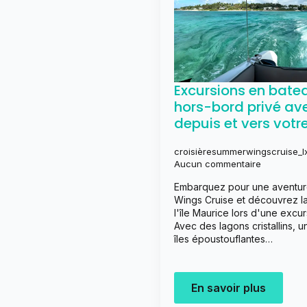
Excursions en bateau
hors-bord privé ave
depuis et vers votr
croisièresummerwingscruise_l
Aucun commentaire
Embarquez pour une aventur
Wings Cruise et découvrez l
l'île Maurice lors d'une excu
Avec des lagons cristallins, 
îles époustouflantes…
En savoir plus