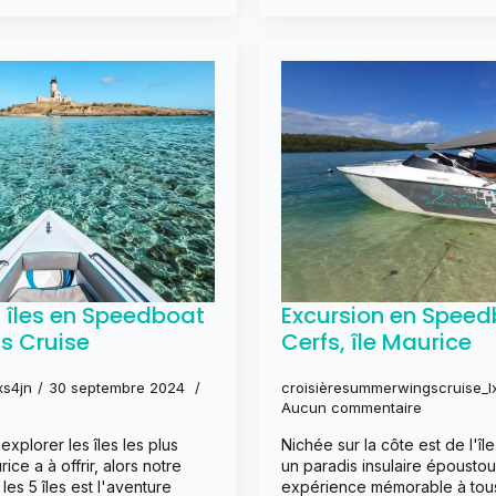
5 îles en Speedboat
Excursion en Speedb
s Cruise
Cerfs, île Maurice
xs4jn
30 septembre 2024
croisièresummerwingscruise_l
Aucun commentaire
explorer les îles les plus
Nichée sur la côte est de l'île
ice a à offrir, alors notre
un paradis insulaire époustou
es 5 îles est l'aventure
expérience mémorable à tous 